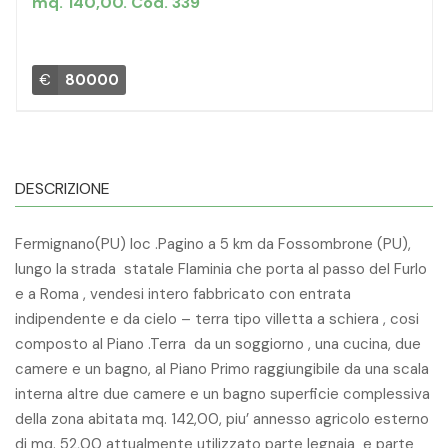
mq. 140,00. Cod. 339
€
80000
DESCRIZIONE
Fermignano(PU) loc .Pagino a 5 km da Fossombrone (PU),
lungo la strada statale Flaminia che porta al passo del Furlo
e a Roma , vendesi intero fabbricato con entrata
indipendente e da cielo – terra tipo villetta a schiera , cosi
composto al Piano .Terra da un soggiorno , una cucina, due
camere e un bagno, al Piano Primo raggiungibile da una scala
interna altre due camere e un bagno superficie complessiva
della zona abitata mq. 142,00, piu’ annesso agricolo esterno
di mq. 52,00 attualmente utilizzato parte legnaia e parte