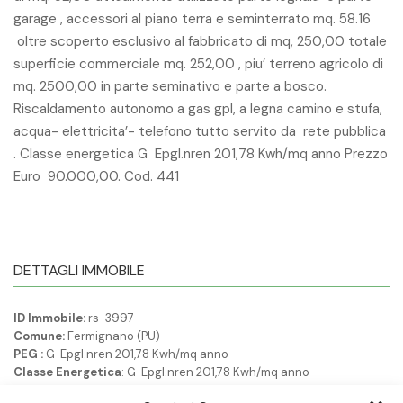
garage , accessori al piano terra e seminterrato mq. 58.16
oltre scoperto esclusivo al fabbricato di mq, 250,00 totale
superficie commerciale mq. 252,00 , piu’ terreno agricolo di
mq. 2500,00 in parte seminativo e parte a bosco.
Riscaldamento autonomo a gas gpl, a legna camino e stufa,
acqua- elettricita’- telefono tutto servito da rete pubblica
. Classe energetica G Epgl.nren 201,78 Kwh/mq anno Prezzo
Euro 90.000,00. Cod. 441
DETTAGLI IMMOBILE
ID Immobile:
rs-3997
Comune:
Fermignano (PU)
PEG :
G Epgl.nren 201,78 Kwh/mq anno
Classe Energetica
: G Epgl.nren 201,78 Kwh/mq anno
Quotazione
: € 90000